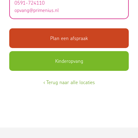
de diverse scholen.
0591-724110
opvang@primenius.nl
We maken gebruik van een VVE-programma, waarbij
gestructureerde activiteiten worden aangeboden om de
ontwikkeling van peuters en kleuters te stimuleren.
Naast taalontwikkeling besteden we aandacht aan
Plan een afspraak
rekenvaardigheid, motoriek, sociale vaardigheden en
normen en waarden. We willen de kinderen graag een
solide basis bieden voor een succesvolle toekomst.
Kinderopvang
‹ Terug naar alle locaties