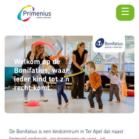
☰
Skip
naar
content
Welkom op de
Bonifatius, waar
ieder kind tot z'n
recht komt.
De Bonifatius is een kindcentrum in Ter Apel dat naast
(primair) onderwijs, peuteropvang en voor- en