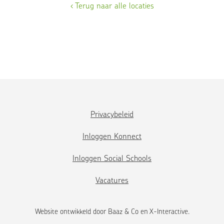
‹ Terug naar alle locaties
tot 18:00 uur.
Tijdens schoolvakanties van 07:00 – 18:00
uur.
52 weken per jaar, uitgesloten van officiële
feestdagen.
GGD-rapport
Wil je weten hoe onze buitenschoolse opvang door de
GGD wordt beoordeeld, klik
hier.
Privacybeleid
Inloggen Konnect
Inloggen Social Schools
Vacatures
Website ontwikkeld door
Baaz & Co
en
X-Interactive
.