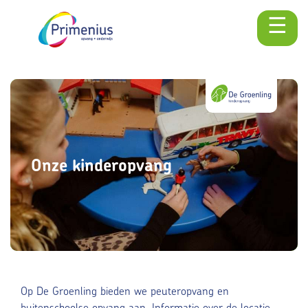
☰
Skip
naar
content
Onze kinderopvang
Op De Groenling bieden we peuteropvang en
buitenschoolse opvang aan. Informatie over de locatie