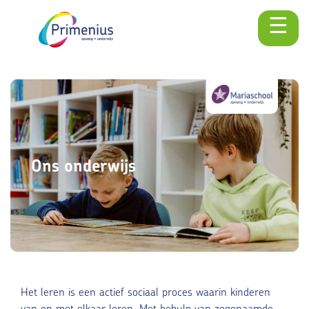
☰
Skip
naar
content
Ons onderwijs
Het leren is een actief sociaal proces waarin kinderen
van en met elkaar leren. Met behulp van zogenaamde