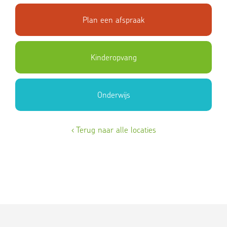
website van
Scholen op de Kaart
.
Plan een afspraak
Kinderopvang
Onderwijs
‹ Terug naar alle locaties