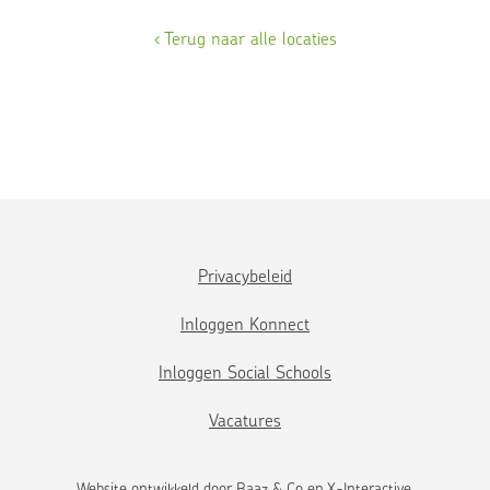
‹ Terug naar alle locaties
Privacybeleid
Inloggen Konnect
Inloggen Social Schools
Vacatures
Website ontwikkeld door
Baaz & Co
en
X-Interactive
.