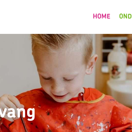
HOME
OND
pvang