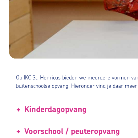
Op IKC St. Henricus bieden we meerdere vormen va
buitenschoolse opvang. Hieronder vind je daar meer 
Kinderdagopvang
Op ons kinderdagverblijf (KDV) worden kinderen van 
Voorschool / peuteropvang
kinderen van alle leeftijden bij elkaar zitten en va