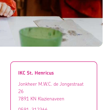
IKC St. Henricus
Jonkheer M.W.C. de Jongestraat
26
7891 KN
Klazienaveen
nt dat
0591-312366