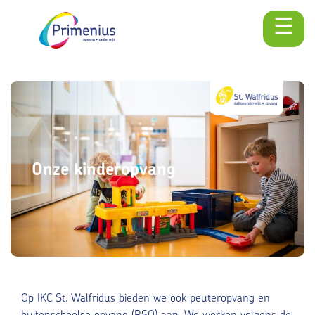
☰
Skip
naar
content
Onze kinderopvang
Op IKC St. Walfridus bieden we ook peuteropvang en
buitenschoolse opvang (BSO) aan. We werken volgens de