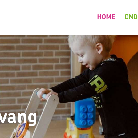
HOME
OND
pvang