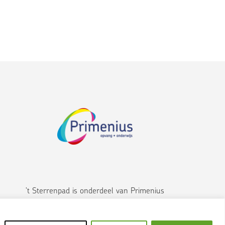
n op
eel
't Sterrenpad is onderdeel van Primenius
www.primenius.nl