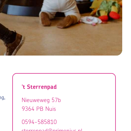
't Sterrenpad
ng,
Nieuweweg 57b
9364 PB
Nuis
0594-585810
sterrenpad@primenius.nl