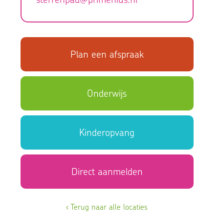
len
Plan een afspraak
dagen
nen
Onderwijs
e
indt
ben
Kinderopvang
Direct aanmelden
ehele
‹ Terug naar alle locaties
n