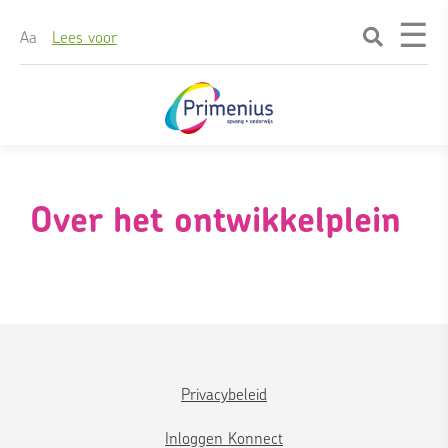
☰
A
a
Lees voor
Skip
naar
content
Over het ontwikkelplein
Privacybeleid
Inloggen Konnect