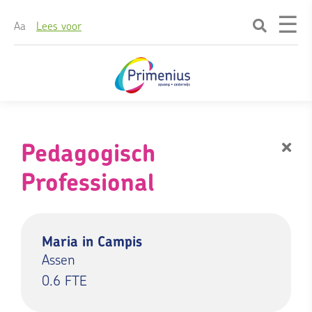
☰
A
a
Lees voor
Skip
naar
content
Pedagogisch
Professional
Maria in Campis
Assen
0.6 FTE