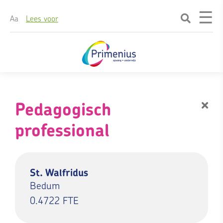
☰
A
a
Lees voor
Skip
naar
content
Pedagogisch
professional
St. Walfridus
Bedum
0.4722 FTE