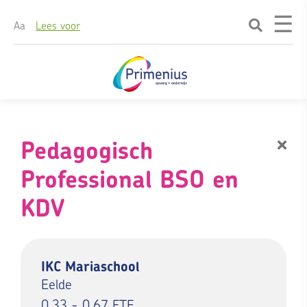
☰
A
a
Lees voor
Skip
naar
content
Pedagogisch
Professional BSO en
KDV
IKC Mariaschool
Eelde
0.33 - 0.67 FTE