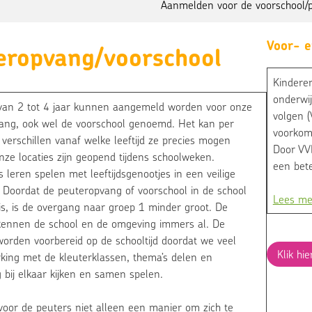
Aanmelden voor de voorschool/
Voor- e
eropvang/voorschool
Kinderen
onderwi
van 2 tot 4 jaar kunnen aangemeld worden voor onze
volgen (
ang, ook wel de voorschool genoemd. Het kan per
voorkom
erschillen vanaf welke leeftijd ze precies mogen
Door VV
nze locaties zijn geopend tijdens schoolweken.
een bete
 leren spelen met leeftijdsgenootjes in een veilige
 Doordat de peuteropvang of voorschool in de school
Lees me
is, is de overgang naar groep 1 minder groot. De
kennen de school en de omgeving immers al. De
orden voorbereid op de schooltijd doordat we veel
Klik hi
ing met de kleuterklassen, thema’s delen en
 bij elkaar kijken en samen spelen.
voor de peuters niet alleen een manier om zich te