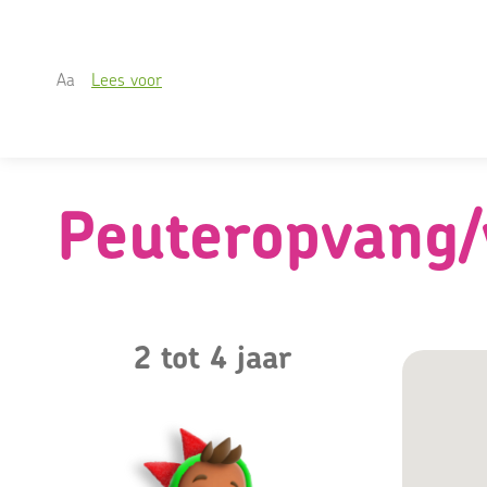
A
a
Lees voor
Skip
naar
content
Peuteropvang/
2 tot 4 jaar