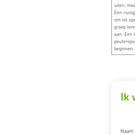
uiten, maa
Een rusti
om tot sp
groep lere
aan. Een k
peuteropv
beginnen 
Ik 
Naam