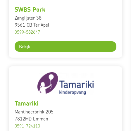
SWBS Pork
Zanglijster 38
9561 CB
Ter Apel
0599-582647
Bekijk
Tamariki
Mantingerbrink 205
7812MD
Emmen
0591-724110