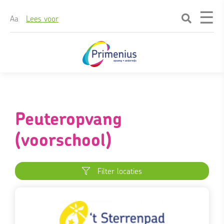
☰
A
a
Lees voor
Skip
naar
content
Peuteropvang
(voorschool)
Filter locaties