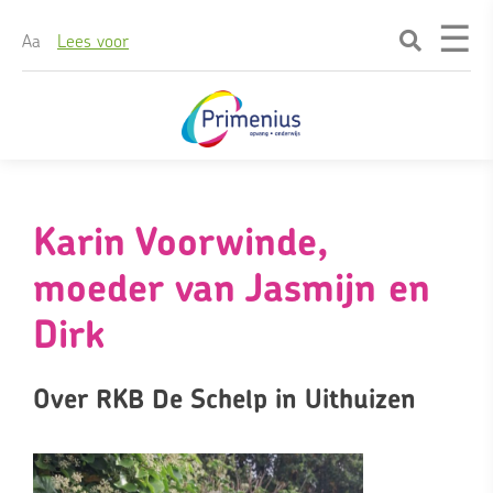
☰
A
a
Lees voor
Skip
naar
content
Karin Voorwinde,
moeder van Jasmijn en
Dirk
Over RKB De Schelp in Uithuizen