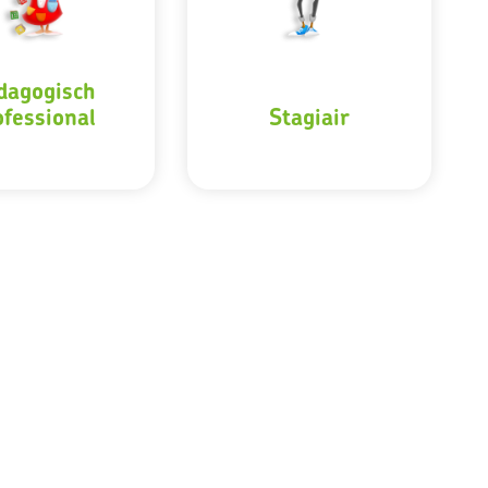
dagogisch
ofessional
Stagiair