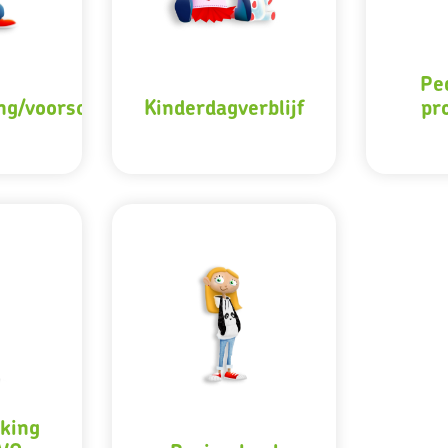
Pe
ng/voorschool
Kinderdagverblijf
pr
king