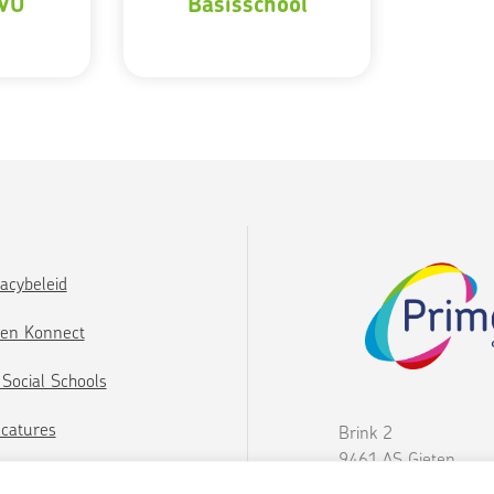
 VO
Basisschool
vacybeleid
gen Konnect
 Social Schools
catures
Brink 2
9461 AS Gieten
088 455 0000