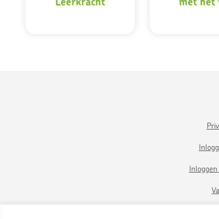
Leerkracht
met het
Pri
Inlog
Inloggen
Va