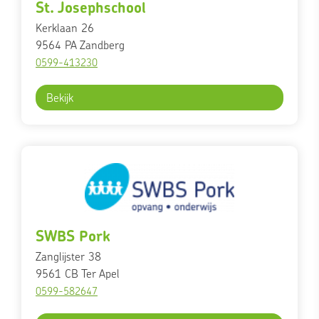
St. Josephschool
Kerklaan 26
9564 PA
Zandberg
0599-413230
Bekijk
SWBS Pork
Zanglijster 38
9561 CB
Ter Apel
0599-582647