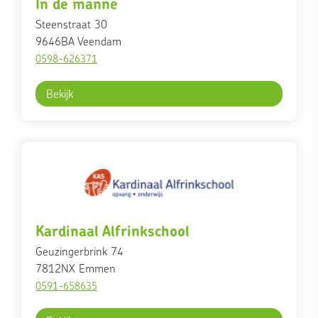
In de manne
Steenstraat 30
9646BA
Veendam
0598-626371
Bekijk
Kardinaal Alfrinkschool
Geuzingerbrink 74
7812NX
Emmen
0591-658635